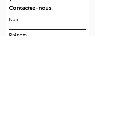
?
Contactez-nous.
Nom
Prénom
E-mail
Rédigez un message
Votre Salon
J’accepte la
politique de
confidentialité
Envoyer