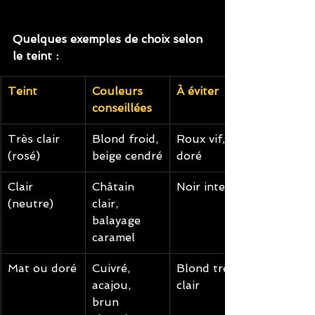
Quelques exemples de choix selon 
le teint :  
Teint
Couleurs 
À éviter
conseillées
Très clair 
Blond froid, 
Roux vif, 
(rosé)
beige cendré
doré
Clair 
Châtain 
Noir intense
(neutre)
clair, 
balayage 
caramel
Mat ou doré
Cuivré, 
Blond très 
acajou, 
clair
brun 